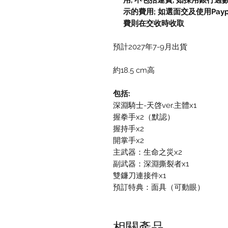
用, 不包括運費, 如採用銀行過
示的費用; 如選面交及使用Paypal, 
費則在交收時收取
預計2027年7-9月出貨
約18.5 cm高
包括:
深淵騎士-天啓ver.主體x1
握拳手x2（默認）
握持手x2
開掌手x2
主武器：生命之災x2
副武器：深淵撕裂者x1
雙鐮刀連接件x1
預訂特典：面具（可動眼）
相關產品