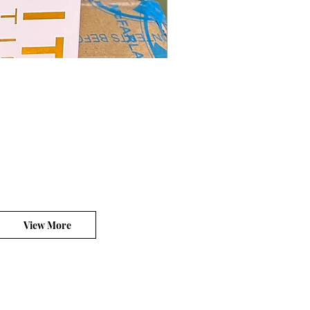
Mcfarlane Elite Edition - He
價格
HK$400.00
平台銷售你的客製產品?
View More