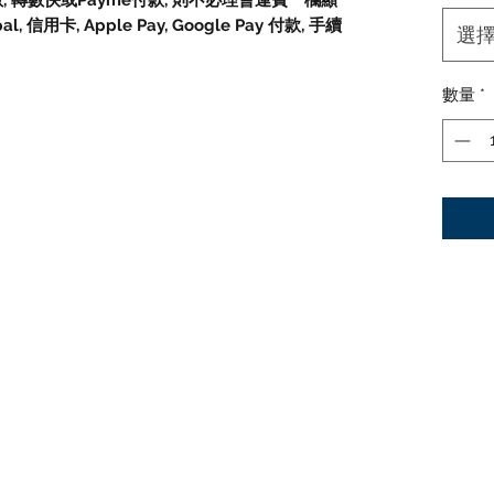
數, 轉數快或Payme付款, 則不必理會運費一欄顯
信用卡, Apple Pay, Google Pay 付款, 手續
選
數量
*