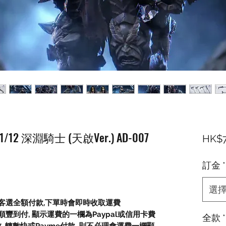
1/12 深淵騎士 (天啟Ver.) AD-007
HK$7
訂金
*
選
顧客選全額付款,下單時會即時收取運費
豐到付, 顯示運費的一欄為Paypal或信用卡費
全款
*