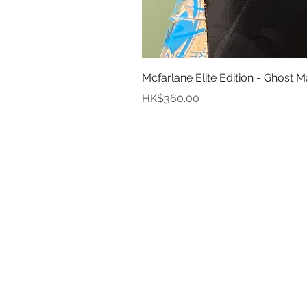
Mcfarlane Elite Edition - Ghost M
價格
HK$360.00
資
關於
付款
取貨
訂貨及退