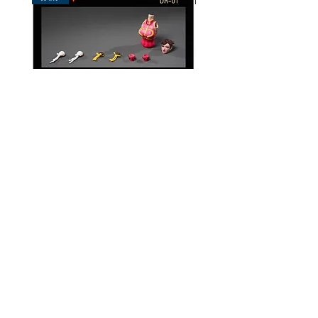
破曉工作室 1/12 配件包
玄繭工作室 1/12 格鬥少女
華/影姬
價格
HK$150.00
價格
HK$420.00
資料
我的帳戶
關於我們