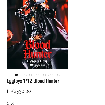
Eggtoys 1/12 Blood Hunter
價格
HK$530.00
訂金
*