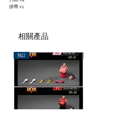
掛帶 x1
相關產品
預訂
預訂
破曉工作室 1/12 配件包
玄繭工作室 1/12 格鬥少女