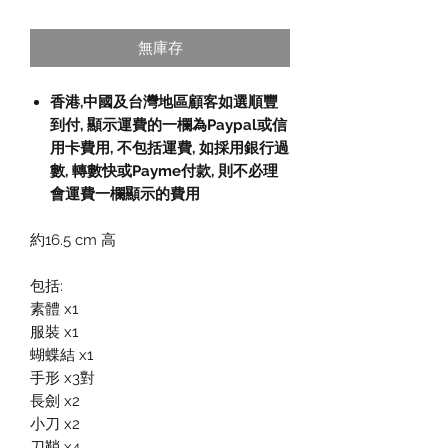
無庫存
香港,中國及台灣地區顧客如選順豐
到付
,
顯示運費的一欄為
Paypal
或信
用卡費用
,
不包括運費
,
如採用銀行過
數
,
轉數快或
Payme
付款
,
則不必理
會運費一欄顯示的費用
約16.5 cm 高
包括:
素體 x1
服裝 x1
蝴蝶結 x1
手形 x3對
長劍 x2
小刀 x2
刀鞘 x4