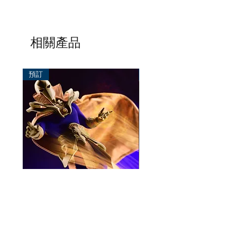
相關產品
預訂
預訂
Mezco One:12 Dr. Fate
風模玩 1/12 Titan
一般價格
促銷價格
價格
HK$896.00
HK$780.00
HK$270.00