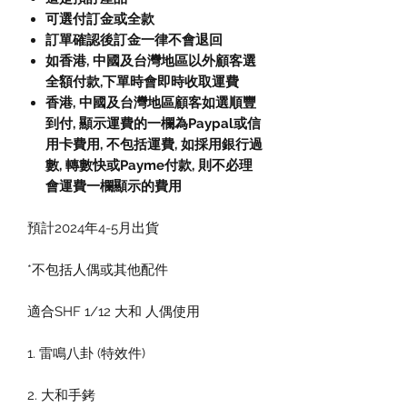
可選付訂金或全款
訂單確認後訂金一律不會退回
如香港, 中國及台灣地區以外顧客選
全額付款
,
下單時會即時收取運費
香港, 中國及台灣地區顧客如選順豐
到付,
顯示運費的一欄為
Paypal
或信
用卡費用
,
不包括運費
,
如採用銀行過
數
,
轉數快或
Payme
付款
,
則不必理
會運費一欄顯示的費用
預計2024年4-5月出貨
*不包括人偶或其他配件
適合SHF 1/12 大和 人偶使用
1. 雷鳴八卦 (特效件)
2. 大和手銬