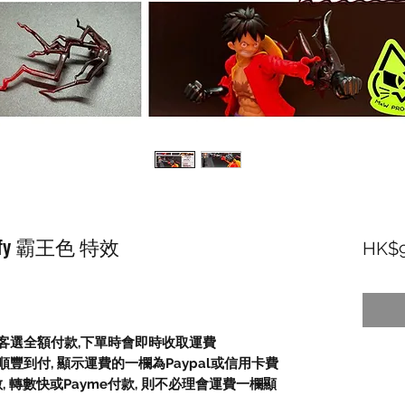
uffy 霸王色 特效
HK$9
顧客選全額付款
,
下單時會即時收取運費
順豐到付,
顯示運費的一欄為
Paypal
或信用卡費
數
,
轉數快或
Payme
付款
,
則不必理會運費一欄顯