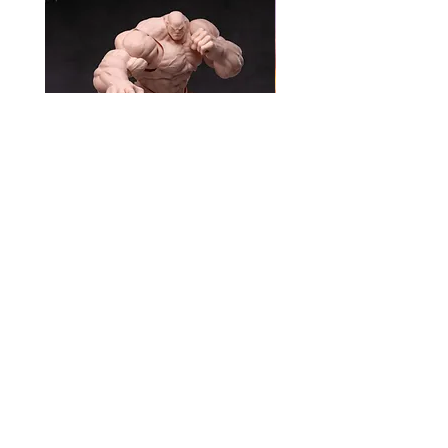
風模玩 1/12 Titan
TEM Studio 1/12 Galact
Ranger TEMS008
價格
HK$270.00
價格
HK$580.00
資料
我的帳戶
關於我們