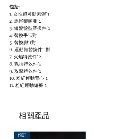
包括:
1. 女性超可動素體*1
2. 馬尾辮頭雕*1
3. 短髮髮型替換件*1
4. 替換手*6對
5. 替換腳*1對
6. 運動鞋替換件*1對
7. 火焰特效件*2
8. 戰損特效件*2
9. 攻擊特效件*1
10. 粉紅運動背心*1
11. 粉紅運動短褲*1
相關產品
預訂
預訂