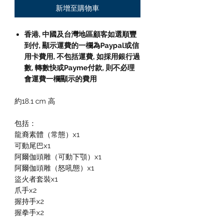
新增至購物車
香港, 中國及台灣地區顧客如選順豐
到付,
顯示運費的一欄為
Paypal
或信
用卡費用
,
不包括運費
,
如採用銀行過
數
,
轉數快或
Payme
付款
,
則不必理
會運費一欄顯示的費用
約18.1 cm 高
包括：
龍裔素體（常態）x1
可動尾巴x1
阿爾伽頭雕（可動下顎）x1
阿爾伽頭雕（怒吼態）x1
盜火者套裝x1
爪手x2
握持手x2
握拳手x2