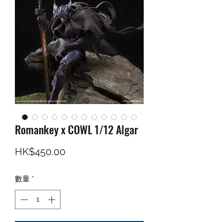
Romankey x COWL 1/12 Algar
價格
HK$450.00
數量
*