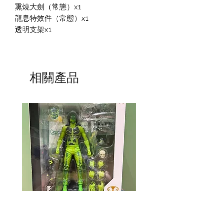
熏燒大劍（常態）x1
龍息特效件（常態）x1
透明支架x1
相關產品