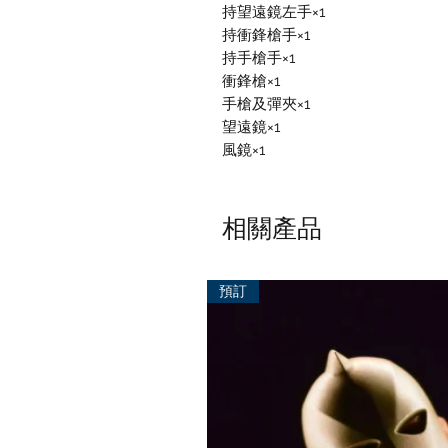
持望遠鏡左手×1
持衝鋒槍手×1
持手槍手×1
衝鋒槍×1
手槍及彈夾×1
望遠鏡×1
風鏡×1
相關產品
預訂