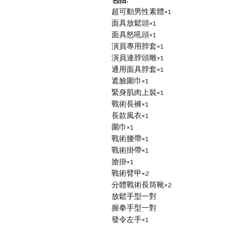
包括:
超可動男性素體×1
面具放鬆頭×1
面具怒吼頭×1
演員專用脖套×1
演員連脖頭雕×1
通用面具脖套×1
遮臉圍巾×1
緊身肌肉上裝×1
戰術長褲×1
長款風衣×1
圍巾×1
戰術腰帶×1
戰術掛帶×1
搶掛×1
戰術臂甲×2
分體戰術長筒靴×2
放鬆手型一對
握拳手型一對
發令左手×1