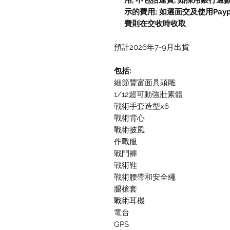
用, 不包括運費, 如採用銀行過
示的費用; 如選面交及使用Paypal, 
費則在交收時收取
預計2026年7-9月出貨
包括:
細節豐富面具頭雕
1/12超可動強壯素體
戰術手套造型x6
戰術背心
戰術披風
作戰服
戰鬥褲
戰術鞋
戰術腰帶和安全繩
腿槍套
戰術耳機
電台
GPS