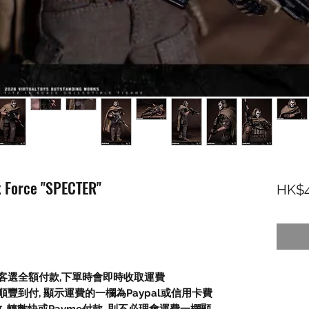
 Force "SPECTER"
HK$4
顧客選全額付款,下單時會即時收取運費
豐到付, 顯示運費的一欄為Paypal或信用卡費