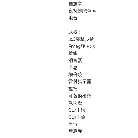
國旗章
夜視辨識章 x2
地台
武器：
416突擊步槍
Pmag彈匣x5
槍繩
消音器
全息
增倍鏡
雷射指示器
握把
可替換槍托
戰術燈
G17手鎗
G19手鎗
手雷
煙霧彈