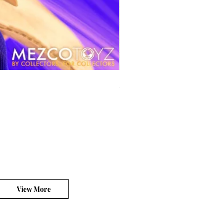
風模玩 1/12 Titan
價格
HK$270.00
平台銷售你的客製產品?
View More