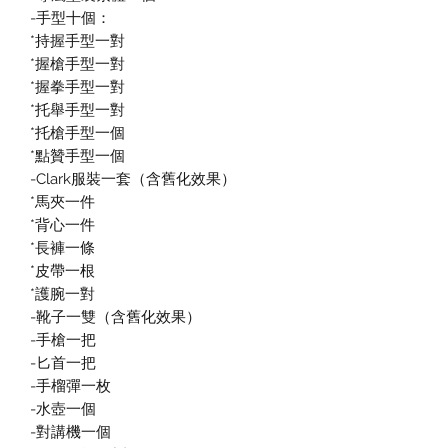
-手型十個：
*持握手型一對
*握槍手型一對
*握拳手型一對
*托舉手型一對
*托槍手型一個
*點贊手型一個
-Clark服裝一套（含舊化效果）
*馬夾一件
*背心一件
*長褲一條
*皮帶一根
*護腕一對
-靴子一雙（含舊化效果）
-手槍一把
-匕首一把
-手榴彈一枚
-水壺一個
-對講機一個