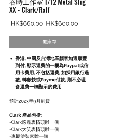
吞時工作室 1/12 Metal Slug
XX - Clark/Ralf
一般價格
促銷價格
 HK$660.00 
HK$600.00
無庫存
香港, 中國及台灣地區顧客如選順豐
到付,
顯示運費的一欄為
Paypal
或信
用卡費用
,
不包括運費
,
如採用銀行過
數
,
轉數快或
Payme
付款
,
則不必理
會運費一欄顯示的費用
預計2023年9月到貨
Clark 產品包括:
-Clark嚴肅表情頭雕一個
-Clark大笑表情頭雕一個
-專屬塗裝素體一個