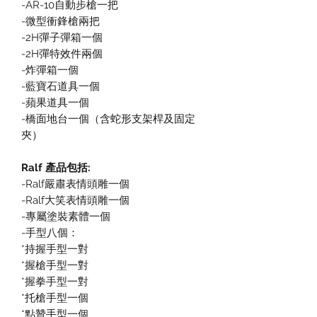
-AR-10自動步槍一把
-微型衝鋒槍兩把
-2H彈子彈箱一個
-2H彈特效件兩個
-炸彈箱一個
-藍寶石道具一個
-蘋果道具一個
-橋面地台一個（含蛇形支架桿及固定
夾）
Ralf 產品包括:
-Ralf嚴肅表情頭雕一個
-Ralf大笑表情頭雕一個
-專屬塗裝素體一個
-手型八個：
*持握手型一對
*握槍手型一對
*握拳手型一對
*托槍手型一個
*點贊手型一個