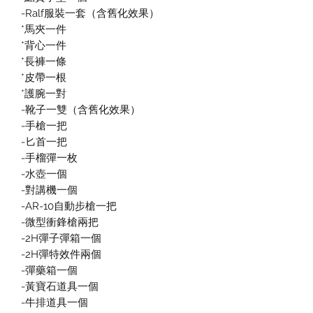
-Ralf服裝一套（含舊化效果）
*馬夾一件
*背心一件
*長褲一條
*皮帶一根
*護腕一對
-靴子一雙（含舊化效果）
-手槍一把
-匕首一把
-手榴彈一枚
-水壺一個
-對講機一個
-AR-10自動步槍一把
-微型衝鋒槍兩把
-2H彈子彈箱一個
-2H彈特效件兩個
-彈藥箱一個
-黃寶石道具一個
-牛排道具一個