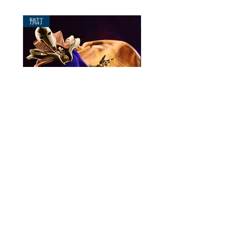
預訂
預訂
Mezco One:12 Dr. Fate
風模玩 1/12 Titan
一般價格
促銷價格
價格
HK$896.00
HK$780.00
HK$270.00
資料
我的帳戶