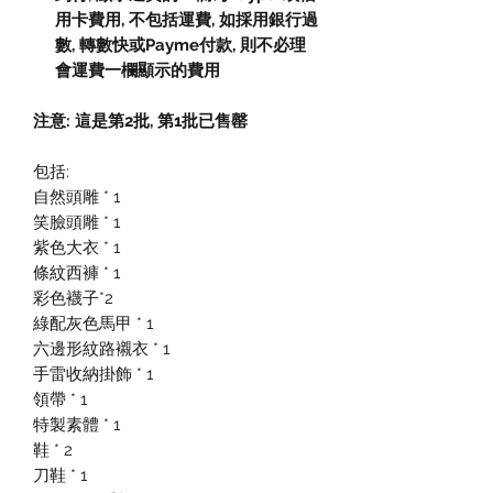
用卡費用
,
不包括運費
,
如採用銀行過
數
,
轉數快或
Payme
付款
,
則不必理
會運費一欄顯示的費用
注意: 這是第2批, 第1批已售罄
包括:
自然頭雕 * 1
笑臉頭雕 * 1
紫色大衣 * 1
條紋西褲 * 1
彩色襪子*2
綠配灰色馬甲 * 1
六邊形紋路襯衣 * 1
手雷收納掛飾 * 1
領帶 * 1
特製素體 * 1
鞋 * 2
刀鞋 * 1