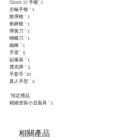
Glock 17 手槍* 1
左輪手槍 * 1
散彈槍 * 1
衝鋒槍 * 1
彈簧刀 * 1
蝴蝶刀 * 1
鐵棒 * 1
手雷 * 5
起爆器 * 1
撲克牌 * 3
手套手 *10
真人手型 * 2
*預定禮品
精緻塗裝小丑面具 * 1
相關產品