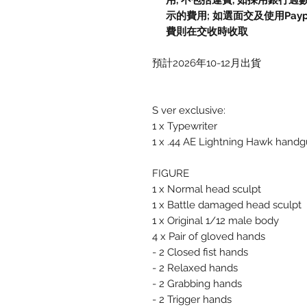
用, 不包括運費, 如採用銀行過
示的費用; 如選面交及使用Paypal, 
費則在交收時收取
預計2026年10-12月出貨
S ver exclusive:
1 x Typewriter
1 x .44 AE Lightning Hawk hand
FIGURE
1 x Normal head sculpt
1 x Battle damaged head sculpt
1 x Original 1/12 male body
4 x Pair of gloved hands
- 2 Closed fist hands
- 2 Relaxed hands
- 2 Grabbing hands
- 2 Trigger hands