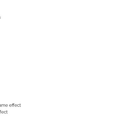
s
ame effect
fect