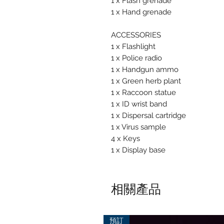
1 x Flash grenade
1 x Hand grenade
ACCESSORIES
1 x Flashlight
1 x Police radio
1 x Handgun ammo
1 x Green herb plant
1 x Raccoon statue
1 x ID wrist band
1 x Dispersal cartridge
1 x Virus sample
4 x Keys
1 x Display base
相關產品
預訂