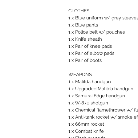
CLOTHES
1 x Blue uniform w/ grey sleeve
1 x Blue pants
1 x Police belt w/ pouches
1 x Knife sheath
1 x Pair of knee pads
1 x Pair of elbow pads
1 x Pair of boots
WEAPONS
1 x Matilda handgun
1 x Upgraded Matilda handgun
1 x Samurai Edge handgun
1 x W-870 shotgun
1 x Chemical flamethrower w/ fl
1 x Anti-tank rocket w/ smoke ef
1 x 66mm rocket
1 x Combat knife