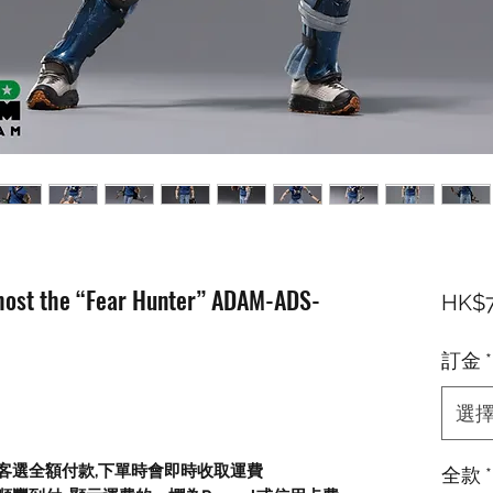
Ghost the “Fear Hunter” ADAM-ADS-
HK$7
訂金
*
選
顧客選全額付款,下單時會即時收取運費
全款
*