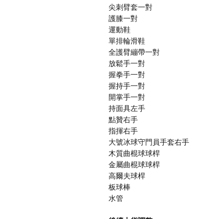
尖刺臂套一對
護膝一對
運動鞋
單排輪滑鞋
全護臂繃帶一對
放鬆手一對
握拳手一對
握持手一對
開掌手一對
持面具左手
點贊右手
指揮右手
大號冰球守門員手套右手
木質曲棍球球桿
金屬曲棍球球桿
高爾夫球桿
板球棒
水管