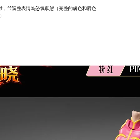
頭雕，並調整表情為怒氣狀態（完整的膚色和唇色
）