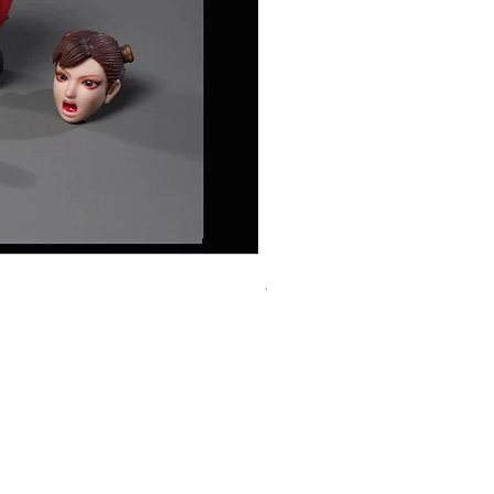
玄繭工作室 1/12 格鬥少女 -
價格
HK$420.00
平台銷售你的客製產品?