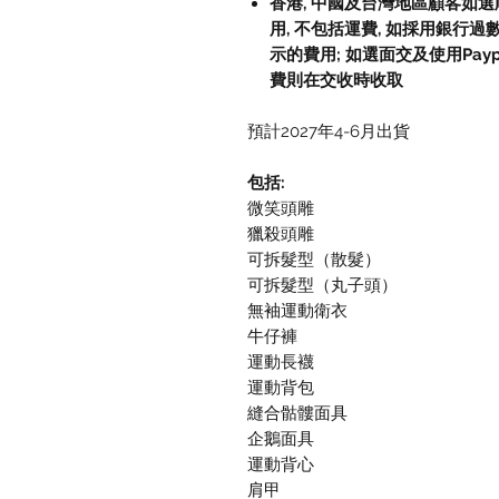
香港, 中國及台灣地區顧客如選順
用, 不包括運費, 如採用銀行過
示的費用; 如選面交及使用Paypal, 
費則在交收時收取
預計2027年4-6月出貨
包括:
微笑頭雕
獵殺頭雕
可拆髮型（散髮）
可拆髮型（丸子頭）
無袖運動衛衣
牛仔褲
運動長襪
運動背包
縫合骷髏面具
企鵝面具
運動背心
肩甲