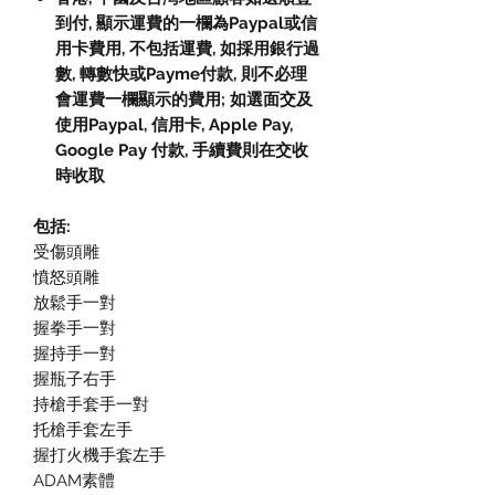
到付, 顯示運費的一欄為Paypal或信
用卡費用, 不包括運費, 如採用銀行過
數, 轉數快或Payme付款, 則不必理
會運費一欄顯示的費用; 如選面交及
使用Paypal, 信用卡, Apple Pay,
Google Pay 付款, 手續費則在交收
時收取
包括:
受傷頭雕
憤怒頭雕
放鬆手一對
握拳手一對
握持手一對
握瓶子右手
持槍手套手一對
托槍手套左手
握打火機手套左手
ADAM素體