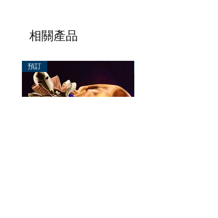
相關產品
預訂
預訂
Mezco One:12 Dr. Fate
風模玩 1/12 Titan
一般價格
促銷價格
價格
HK$896.00
HK$780.00
HK$270.00