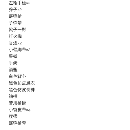
左輪手槍×2
斧子×2
霰彈槍
子彈帶
靴子一對
打火機
香煙×2
小臂綁帶×2
警徽
手銬
酒瓶
白色背心
黑色仿皮風衣
黑色仿皮長褲
袖標
警用槍掛
小號皮帶×4
腰帶
霰彈槍帶