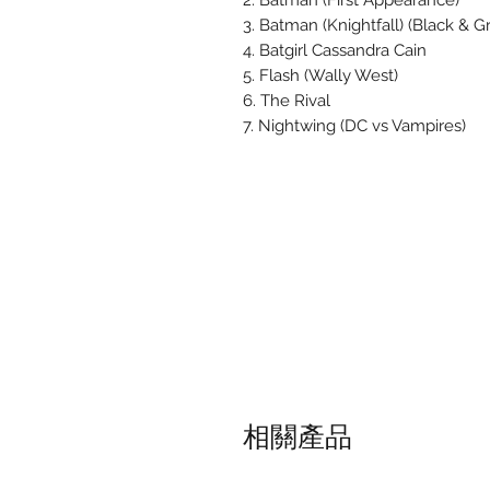
2. Batman (First Appearance)
3. Batman (Knightfall) (Black & G
4. Batgirl Cassandra Cain
5. Flash (Wally West)
6. The Rival
7. Nightwing (DC vs Vampires)
相關產品