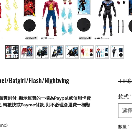
el/Batgirl/Flash/Nightwing
 HK$
款式
*
順豐到付,
顯示運費的一欄為
Paypal
或信用卡費
數
,
轉數快或
Payme
付款
,
則不必理會運費一欄顯
選
end)
數量
*