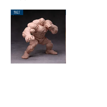
預訂
預訂
風模玩 1/12 Titan
TEM Studio 1/12 Galact
Ranger TEMS008
價格
HK$270.00
價格
HK$580.00