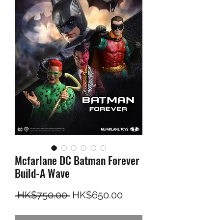
Mcfarlane DC Batman Forever
Build-A Wave
一般價格
促銷價格
 HK$750.00 
HK$650.00