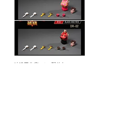
破曉工作室 1/12 配件包
玄繭工作室 1/12 格鬥少女
華/影姬
價格
HK$150.00
價格
HK$420.00
資料
我的帳戶
關於我們
我的帳戶