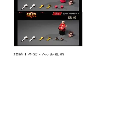
破曉工作室 1/12 配件包
玄繭工作室 1/12 格鬥少女
華/影姬
價格
HK$150.00
價格
HK$420.00
資料
我的帳戶
關於我們
我的帳戶
付款方式