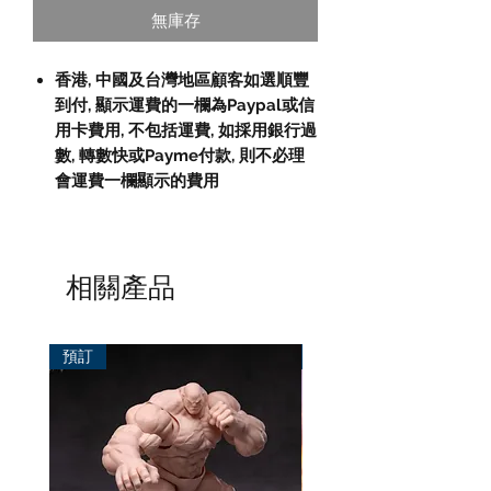
無庫存
香港, 中國及台灣地區顧客如選順豐
到付,
顯示運費的一欄為
Paypal
或信
用卡費用
,
不包括運費
,
如採用銀行過
數
,
轉數快或
Payme
付款
,
則不必理
會運費一欄顯示的費用
相關產品
預訂
預訂