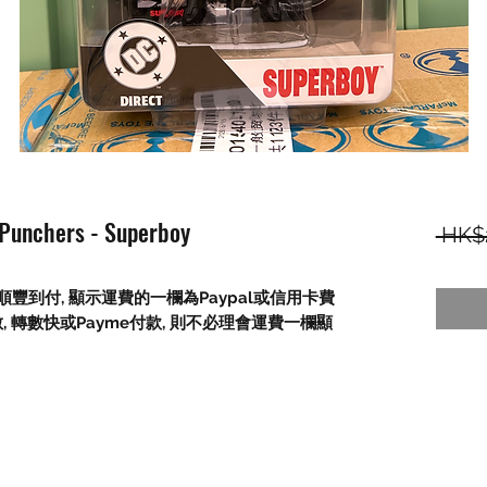
 Punchers - Superboy
 HK$
順豐到付,
顯示運費的一欄為
Paypal
或信用卡費
數
,
轉數快或
Payme
付款
,
則不必理會運費一欄顯