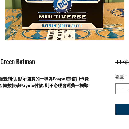
- Green Batman
 HK$
數量
*
順豐到付,
顯示運費的一欄為
Paypal
或信用卡費
數
,
轉數快或
Payme
付款
,
則不必理會運費一欄顯