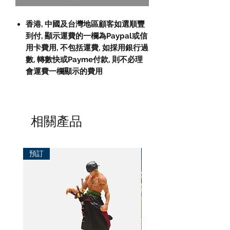
香港, 中國及台灣地區顧客如選順豐
到付,
顯示運費的一欄為
Paypal
或信
用卡費用
,
不包括運費
,
如採用銀行過
數
,
轉數快或
Payme
付款
,
則不必理
會運費一欄顯示的費用
相關產品
預訂
預訂