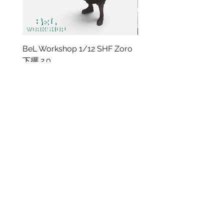
BeL Workshop 1/12 SHF Zoro
BeL Workshop 1/12 Th
下擺 2.0
"OHTANI 大谷" 棒球衣
價格
價格
HK$100.00
HK$100.00
資料
我的帳戶
關於我們
我的帳戶
付款方式
訂單記錄
取貨方式
訂貨及退換貨須知