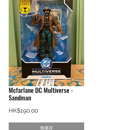
Mcfarlane DC Multiverse -
Sandman
價格
HK$190.00
無庫存