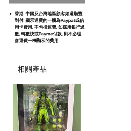
香港, 中國及台灣地區顧客如選順豐
到付,
顯示運費的一欄為
Paypal
或信
用卡費用
,
不包括運費
,
如採用銀行過
數
,
轉數快或
Payme
付款
,
則不必理
會運費一欄顯示的費用
相關產品