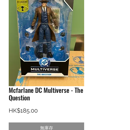
Mcfarlane DC Multiverse - The
Question
價格
HK$185.00
無庫存