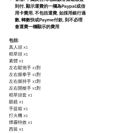
到付,
顯示運費的一欄為
Paypal
或信
用卡費用
,
不包括運費
,
如採用銀行過
數
,
轉數快或
Payme
付款
,
則不必理
會運費一欄顯示的費用
包括:
真人頭 x1
稻草頭 x1
素體 x1
左右鬆弛手 x1對
左右握拳手 x1對
左右握持手 x1對
左右開槍手 x1對
稻草頭套 x1
眼鏡 x1
手提箱 x1
打火機 x1
煙霧特效 x1
西裝 x1