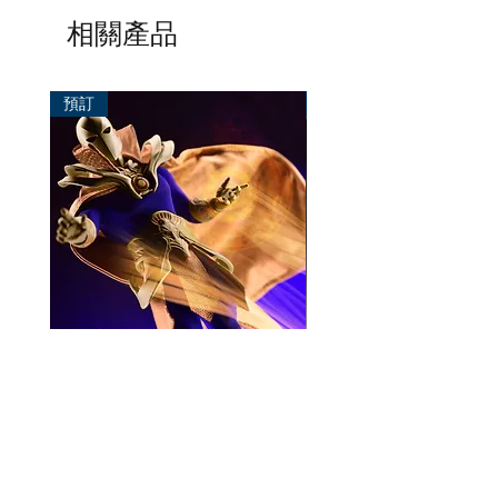
相關產品
預訂
預訂
Mezco One:12 Dr. Fate
風模玩 1/12 Titan
一般價格
促銷價格
價格
HK$896.00
HK$780.00
HK$270.00