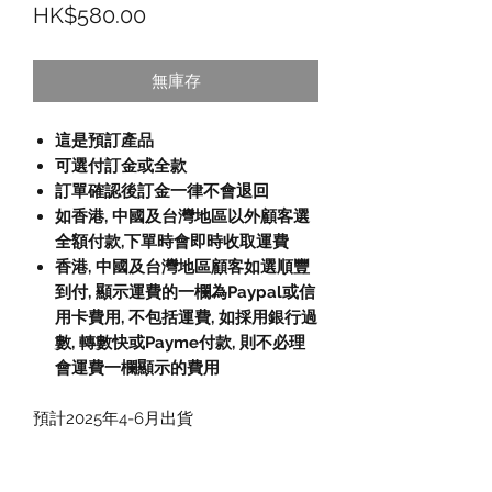
價格
HK$580.00
無庫存
這是預訂產品
可選付訂金或全款
訂單確認後訂金一律不會退回
如香港, 中國及台灣地區以外顧客選
全額付款
,
下單時會即時收取運費
香港, 中國及台灣地區顧客如選順豐
到付,
顯示運費的一欄為
Paypal
或信
用卡費用
,
不包括運費
,
如採用銀行過
數
,
轉數快或
Payme
付款
,
則不必理
會運費一欄顯示的費用
預計2025年4-6月出貨