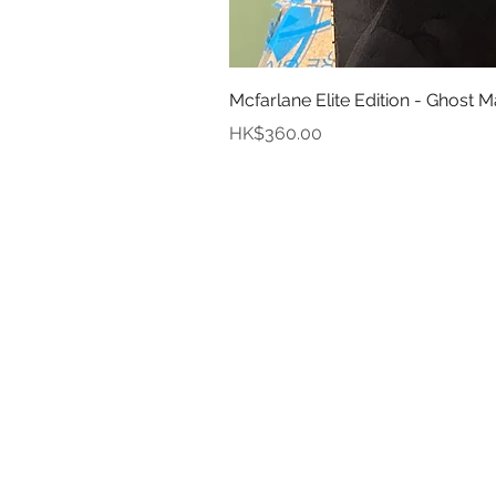
Mcfarlane Elite Edition - Ghost M
價格
HK$360.00
資
關於
付款
取貨
訂貨及退