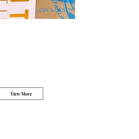
Mcfarlane Elite Edition - He
價格
HK$400.00
平台銷售你的客製產品?
View More