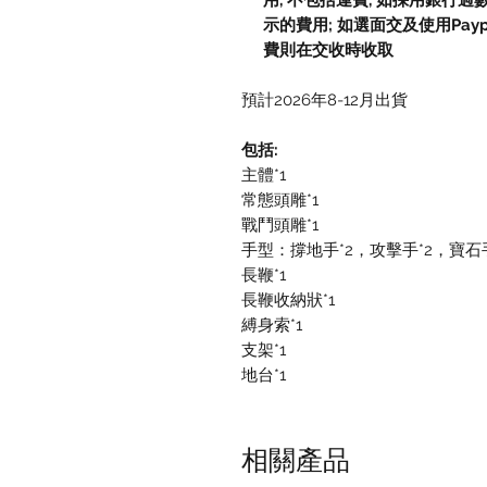
用, 不包括運費, 如採用銀行過
示的費用; 如選面交及使用Paypal, 
費則在交收時收取
預計2026年8-12月出貨
包括:
主體*1
常態頭雕*1
戰鬥頭雕*1
手型：撐地手*2，攻擊手*2，寶石手
長鞭*1
長鞭收納狀*1
縛身索*1
支架*1
地台*1
相關產品