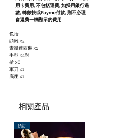
用卡費用
,
不包括運費
,
如採用銀行過
數
,
轉數快或
Payme
付款
,
則不必理
會運費一欄顯示的費用
包括:
頭雕 x2
素體連西裝 x1
手型 x4對
槍 x6
軍刀 x1
底座 x1
相關產品
預訂
預訂