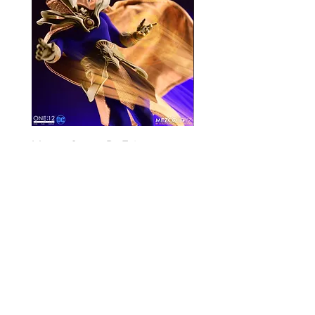
Mezco One:12 Dr. Fate
風模玩 1/12 Titan
一般價格
促銷價格
價格
HK$896.00
HK$780.00
HK$270.00
資料
我的帳戶
關於我們
我的帳戶