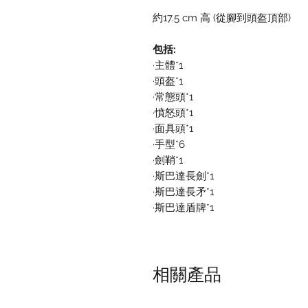
約17.5 cm 高 (從腳到頭盔頂部)
包括:
·主體*1
·頭盔*1
·常態頭*1
·憤怒頭*1
·面具頭*1
·手型*6
·劍鞘*1
·斯巴達長劍*1
·斯巴達長矛*1
·斯巴達盾牌*1
相關產品