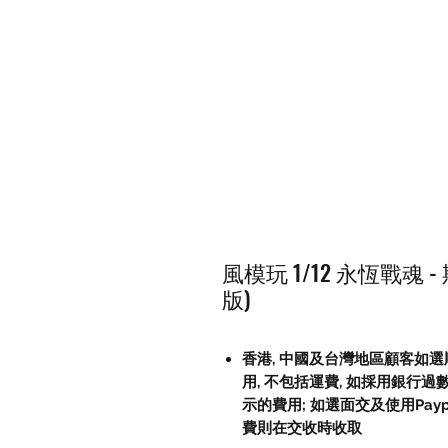
風模玩 1/12 永恆戰魂
版)
香港, 中國及台灣地區顧客如選順
用, 不包括運費, 如採用銀行過
示的費用; 如選面交及使用Paypal, 
費則在交收時收取