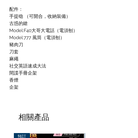
配件：
手提喼 （可開合，收納裝備）
古惑的鎗
Model:F40大哥大電話（電須刨）
Model:777 風筒（電須刨）
豬肉刀
刀套
麻繩
社交英語速成大法
間諜手冊企架
香煙
企架
相關產品
預訂
預訂