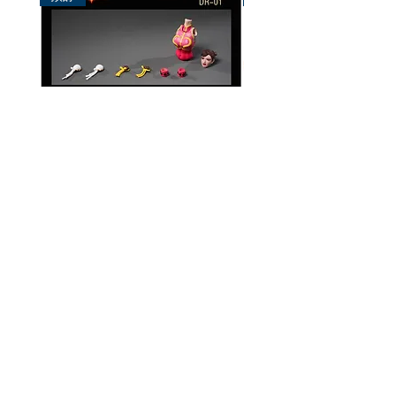
破曉工作室 1/12 配件包
玄繭工作室 1/12 格鬥少女
華/影姬
價格
HK$150.00
價格
HK$420.00
資料
我的帳戶
關於我們