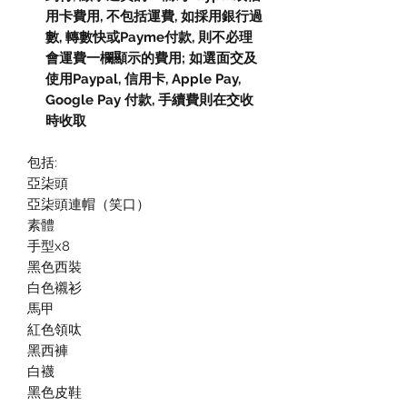
用卡費用, 不包括運費, 如採用銀行過
數, 轉數快或Payme付款, 則不必理
會運費一欄顯示的費用; 如選面交及
使用Paypal, 信用卡, Apple Pay,
Google Pay 付款, 手續費則在交收
時收取
包括:
亞柒頭
亞柒頭連帽（笑口）
素體
手型x8
黑色西裝
白色襯衫
馬甲
紅色領呔
黑西褲
白襪
黑色皮鞋