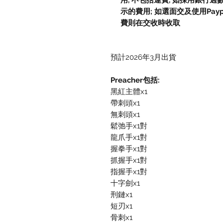
用, 不包括運費, 如採用銀行過
示的費用; 如選面交及使用Paypal, 
費則在交收時收取
預計2026年3月出貨
Preacher包括:
黑紅主體x1
帶刺頭x1
無刺頭x1
鬆弛手x1對
龍爪手x1對
握拳手x1對
抓握手x1對
指握手x1對
十字劍x1
刑鏈x1
短刃x1
骨刺x1