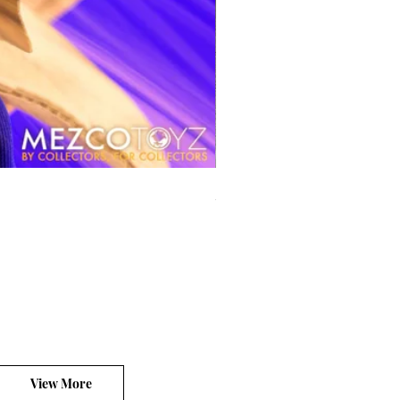
風模玩 1/12 Titan
價格
HK$270.00
平台銷售你的客製產品?
View More