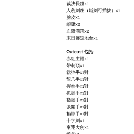
裁決長鐮x1
人彘劍座（斷劍可插拔）x1
臉皮x1
顱盞x2
血液滴落x2
末日佈道地台x1
Outcast 包括:
赤紅主體x1
帶刺頭x1
鬆弛手x1對
龍爪手x1對
握拳手x1對
抓握手x1對
指握手x1對
張開手x1對
掐脖手x1對
十字劍x1
棄逐大劍x1