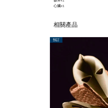
骸斧x1
心臟x1
相關產品
預訂