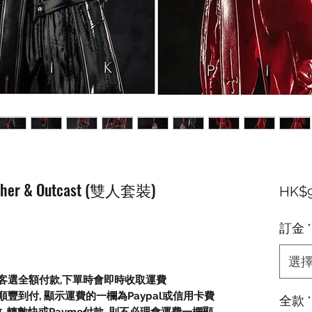
eacher & Outcast (雙人套裝)
HK$9
訂金
*
選
顧客選全額付款,下單時會即時收取運費
豐到付, 顯示運費的一欄為Paypal或信用卡費
全款
*