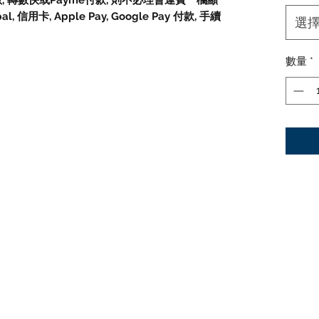
數, 轉數快或Payme付款, 則不必理會運費一欄顯
信用卡, Apple Pay, Google Pay 付款, 手續
選
數量
*