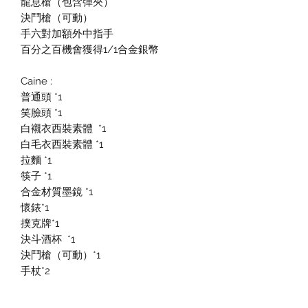
龍息槍（包含彈夾）
決鬥槍（可動）
手六對加額外中指手
百分之百機會獲得1/1合金銀幣
Caine :
普通頭 *1
笑臉頭 *1
白襯衣西裝素體 *1
白毛衣西裝素體 *1
拉麵 *1
筷子 *1
合金材質墨鏡 *1
懷錶*1
撲克牌*1
決斗酒杯 *1
決鬥槍（可動）*1
手杖*2
手槍*1
閃光彈*1