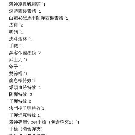
殺神凌亂戰損頭 *1
深藍西裝素體 *1
白襯衫黑馬甲防彈西裝素體 *1
皮鞋 *2
狗狗 *1
決斗酒杯 *1
手錶 *1
黑客帝國墨鏡 *2
武士刀 *1
斧子 *1
雙節棍 *1
龍息槍特效*1
爆頭血跡特效 *1
防彈特效 *2
子彈特效*2
決鬥槍子彈特效*1
子彈煙霧特效*1
殺神專屬viper手槍（包含彈夾2）*1
手槍（包含彈夾）