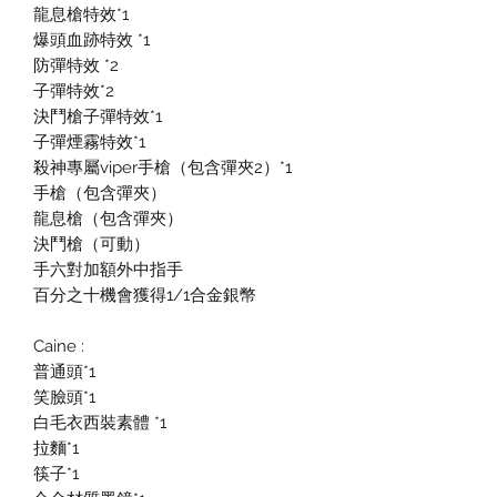
龍息槍特效*1
爆頭血跡特效 *1
防彈特效 *2
子彈特效*2
決鬥槍子彈特效*1
子彈煙霧特效*1
殺神專屬viper手槍（包含彈夾2）*1
手槍（包含彈夾）
龍息槍（包含彈夾）
決鬥槍（可動）
手六對加額外中指手
百分之十機會獲得1/1合金銀幣
Caine :
普通頭*1
笑臉頭*1
白毛衣西裝素體 *1
拉麵*1
筷子*1