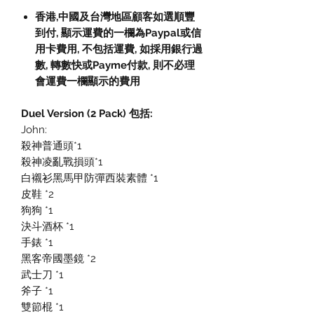
香港,中國及台灣地區顧客如選順豐
到付
,
顯示運費的一欄為
Paypal
或信
用卡費用
,
不包括運費
,
如採用銀行過
數
,
轉數快或
Payme
付款
,
則不必理
會運費一欄顯示的費用
Duel Version (2 Pack) 包括:
John:
殺神普通頭*1
殺神凌亂戰損頭*1
白襯衫黑馬甲防彈西裝素體 *1
皮鞋 *2
狗狗 *1
決斗酒杯 *1
手錶 *1
黑客帝國墨鏡 *2
武士刀 *1
斧子 *1
雙節棍 *1