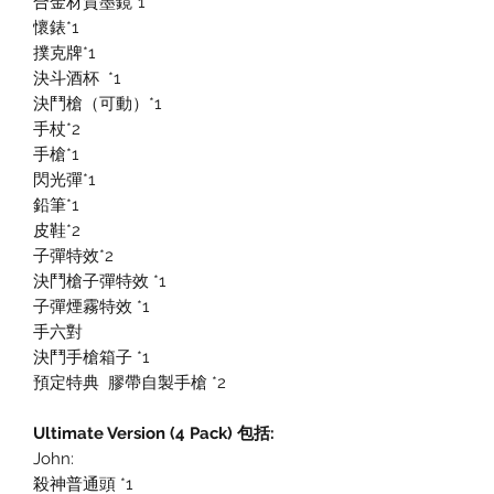
合金材質墨鏡*1
懷錶*1
撲克牌*1
決斗酒杯 *1
決鬥槍（可動）*1
手杖*2
手槍*1
閃光彈*1
鉛筆*1
皮鞋*2
子彈特效*2
決鬥槍子彈特效 *1
子彈煙霧特效 *1
手六對
決鬥手槍箱子 *1
預定特典 膠帶自製手槍 *2
Ultimate Version (4 Pack) 包括:
John:
殺神普通頭 *1