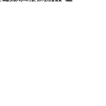
數
,
轉數快或
Payme
付款
,
則不必理會運費一欄顯