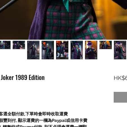
Joker 1989 Edition
HK$6
顧客選全額付款
,
下單時會即時收取運費
順豐到付,
顯示運費的一欄為
Paypal
或信用卡費