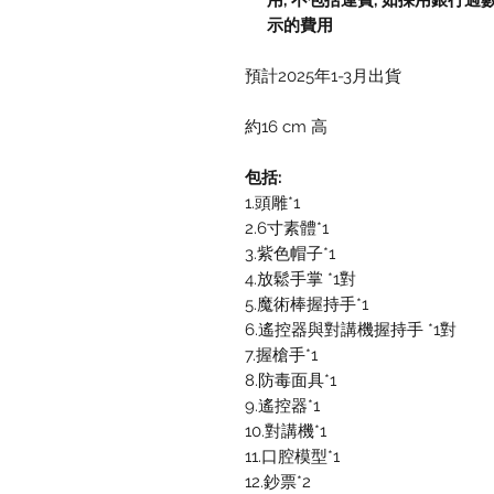
用
,
不包括運費
,
如採用銀行過
示的費用
預計2025年1-3月出貨
約16 cm 高
包括:
1.頭雕*1
2.6寸素體*1
3.紫色帽子*1
4.放鬆手掌 *1對
5.魔術棒握持手*1
6.遙控器與對講機握持手 *1對
7.握槍手*1
8.防毒面具*1
9.遙控器*1
10.對講機*1
11.口腔模型*1
12.鈔票*2