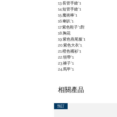
13.長管手鎗*1
14.短管手鎗*1
15.魔術棒*1
16.喇叭*1
17.紫色鞋子*1對
18.胸花
19.紫色燕尾服*1
20.紫色大衣*1
21.橙色襯衫*1
22.領帶*1
23.褲子*1
24.馬甲*1
相關產品
預訂