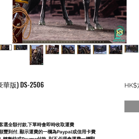
豪華版) DS-2506
HK$7
顧客選全額付款
,
下單時會即時收取運費
順豐到付,
顯示運費的一欄為
Paypal
或信用卡費