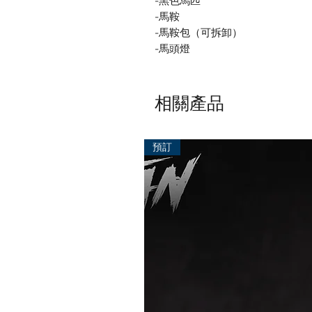
-黑色馬匹
-馬鞍
-馬鞍包（可拆卸）
-馬頭燈
相關產品
預訂