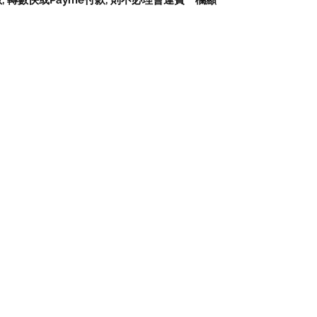
數
,
轉數快或
Payme
付款
,
則不必理會運費一欄顯