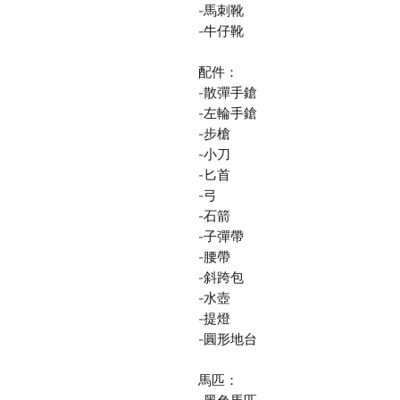
-馬刺靴
-牛仔靴
配件：
-散彈手鎗
-左輪手鎗
-步槍
-小刀
-匕首
-弓
-石箭
-子彈帶
-腰帶
-斜跨包
-水壺
-提燈
-圓形地台
馬匹：