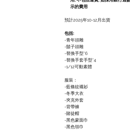
用
,
不包括運費
,
如採用銀行過
示的費用
預計2025年10-12月出貨
包括:
-青年頭雕
-鬍子頭雕
-替換手型*6
-替換手套手型*4
-1/12可動素體
服裝：
-藍條紋襯衫
-冬季大衣
-夾克外套
-背帶褲
-賭徒帽
-黑色蒙面巾
-黑色領巾