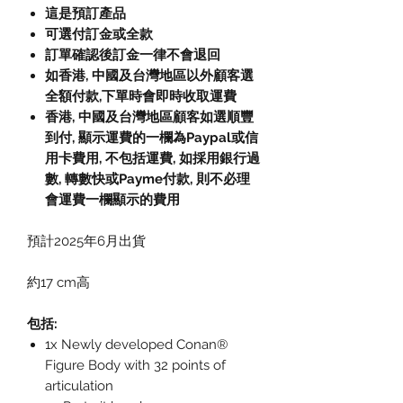
這是預訂產品
可選付訂金或全款
訂單確認後訂金一律不會退回
如香港, 中國及台灣地區以外顧客選
全額付款
,
下單時會即時收取運費
香港, 中國及台灣地區顧客如選順豐
到付,
顯示運費的一欄為
Paypal
或信
用卡費用
,
不包括運費
,
如採用銀行過
數
,
轉數快或
Payme
付款
,
則不必理
會運費一欄顯示的費用
預計2025年6月出貨
約17 cm高
包括:
1x Newly developed Conan®
Figure Body with 32 points of
articulation