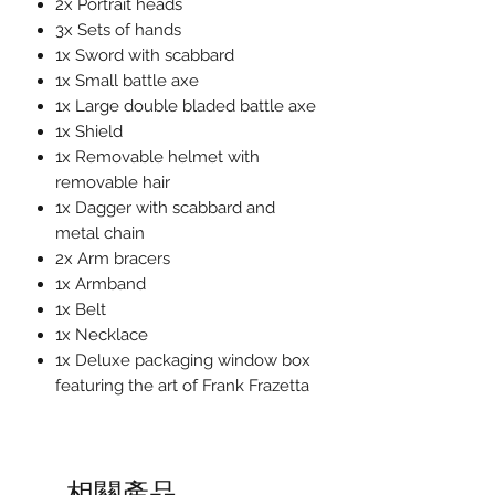
2x Portrait heads
3x Sets of hands
1x Sword with scabbard
1x Small battle axe
1x Large double bladed battle axe
1x Shield
1x Removable helmet with
removable hair
1x Dagger with scabbard and
metal chain
2x Arm bracers
1x Armband
1x Belt
1x Necklace
1x Deluxe packaging window box
featuring the art of Frank Frazetta
相關產品