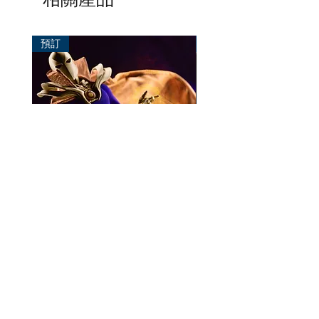
預訂
預訂
Mezco One:12 Dr. Fate
風模玩 1/12 Titan
一般價格
促銷價格
價格
HK$896.00
HK$780.00
HK$270.00