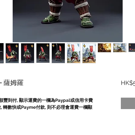
士 - 薩姆羅
HK$5
順豐到付,
顯示運費的一欄為
Paypal
或信用卡費
數
,
轉數快或
Payme
付款
,
則不必理會運費一欄顯