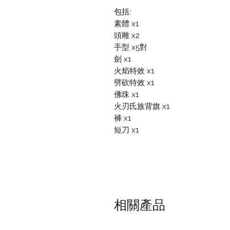
包括:
素體 x1
頭雕 x2
手型 x5對
劍 x1
火焰特效 x1
劈砍特效 x1
佛珠 x1
火刃氏族背旗 x1
褲 x1
短刀 x1
相關產品