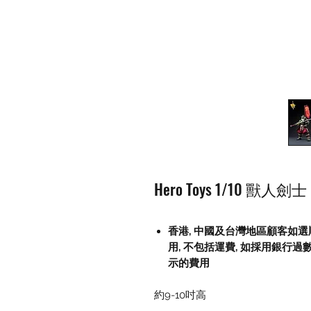
Hero Toys 1/10 獸人劍
香港, 中國及台灣地區顧客如選
用
,
不包括運費
,
如採用銀行過
示的費用
約9-10吋高