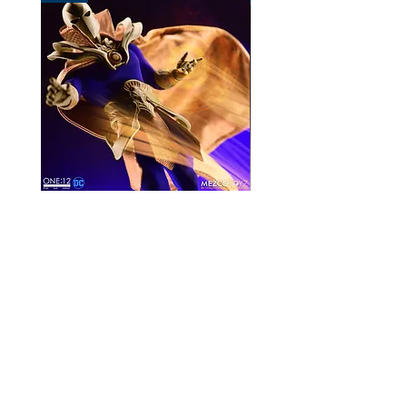
Mezco One:12 Dr. Fate
風模玩 1/12 Titan
一般價格
促銷價格
價格
HK$896.00
HK$780.00
HK$270.00
資料
我的帳戶
關於我們