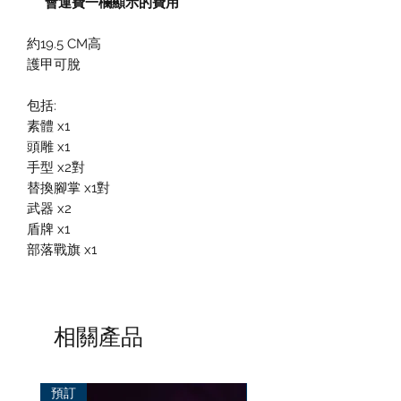
會運費一欄顯示的費用
約19.5 CM高
護甲可脫
包括:
素體 x1
頭雕 x1
手型 x2對
替換腳掌 x1對
武器 x2
盾牌 x1
部落戰旗 x1
相關產品
預訂
預訂