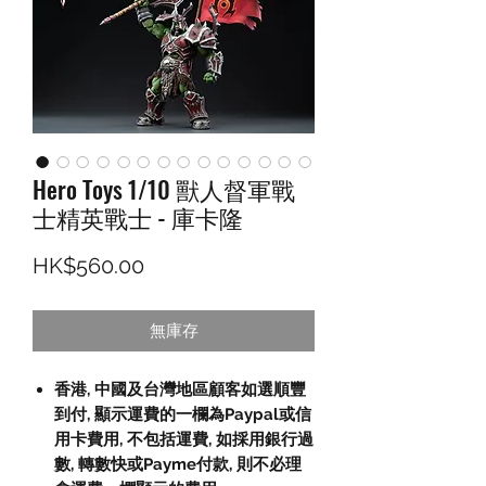
Hero Toys 1/10 獸人督軍戰
士精英戰士 - 庫卡隆
價格
HK$560.00
無庫存
香港, 中國及台灣地區顧客如選順豐
到付,
顯示運費的一欄為
Paypal
或信
用卡費用
,
不包括運費
,
如採用銀行過
數
,
轉數快或
Payme
付款
,
則不必理