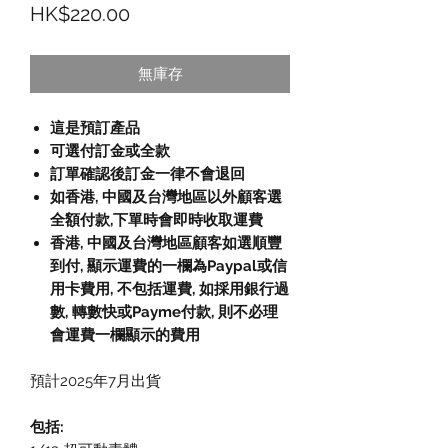
價格
HK$220.00
無庫存
這是預訂產品
可選付訂金或全款
訂單確認後訂金一律不會退回
如香港, 中國及台灣地區以外顧客選
全額付款
,
下單時會即時收取運費
香港, 中國及台灣地區顧客如選順豐
到付,
顯示運費的一欄為
Paypal
或信
用卡費用
,
不包括運費
,
如採用銀行過
數
,
轉數快或
Payme
付款
,
則不必理
會運費一欄顯示的費用
預計2025年7月出貨
包括: