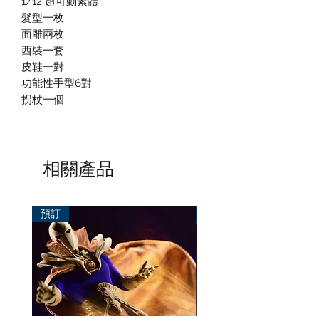
1/12 超可動素體
髮型一枚
面雕兩枚
西裝一套
皮鞋一對
功能性手型6對
拐杖一個
相關產品
預訂
預訂