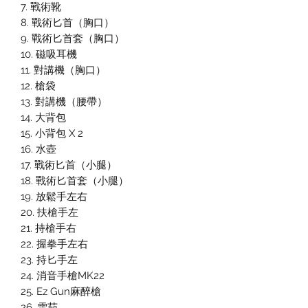
7. 戰術靴
8. 戰術匕首（胸口）
9. 戰術匕首套（胸口）
10. 磁吸耳機
11. 對講機（胸口）
12. 槍袋
13. 對講機（腰帶）
14. 大背包
15. 小背包 X 2
16. 水壺
17. 戰術匕首（小腿）
18. 戰術匕首套（小腿）
19. 放鬆手左右
20. 扶槍手左
21. 持槍手右
22. 握拳手左右
23. 持匕手左
24. 消音手槍MK22
25. Ez Gun麻醉槍
26. 雪茄