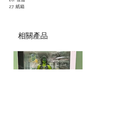
27. 紙箱
相關產品
Mcfarlane Elite Edition - Ghost
Mcfarlane Elite Edition 