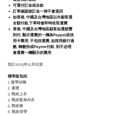
可選付訂金或全款
訂單確認後訂金一律不會退回
如香港, 中國及台灣地區以外顧客選
全額付款
,
下單時會即時收取運費
香港, 中國及台灣地區顧客如選順豐
到付,
顯示運費的一欄為
Paypal
或信
用卡費用
,
不包括運費
,
如採用銀行過
數
,
轉數快或
Payme
付款
,
則不必理
會運費一欄顯示的費用
預計2025年12月出貨
標準版包括:
1. 髮帶頭雕
2. 素體
3. 戰術上衣
4. 戰術緊身內衣
5. 戰術褲
6. 戰術背帶