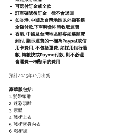
可選付訂金或全款
訂單確認後訂金一律不會退回
如香港, 中國及台灣地區以外顧客選
全額付款
,
下單時會即時收取運費
香港, 中國及台灣地區顧客如選順豐
到付,
顯示運費的一欄為
Paypal
或信
用卡費用
,
不包括運費
,
如採用銀行過
數
,
轉數快或
Payme
付款
,
則不必理
會運費一欄顯示的費用
預計2025年12月出貨
豪華版包括:
1. 髮帶頭雕
2. 迷彩頭雕
3. 素體
4. 戰術上衣
5. 戰術緊身內衣
6. 戰術褲