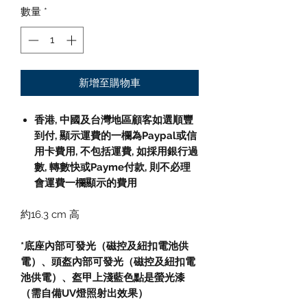
數量
*
新增至購物車
香港, 中國及台灣地區顧客如選順豐
到付,
顯示運費的一欄為
Paypal
或信
用卡費用
,
不包括運費
,
如採用銀行過
數
,
轉數快或
Payme
付款
,
則不必理
會運費一欄顯示的費用
約16.3 cm 高
*底座內部可發光（磁控及紐扣電池供
電）、頭盔內部可發光（磁控及紐扣電
池供電）、盔甲上淺藍色點是螢光漆
（需自備UV燈照射出效果）