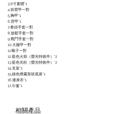
3.6寸素體*1
4.前臂甲一對
5.胸甲*1
6.背甲*1
7.拳頭手套一對
8.放鬆手套一對
9.戰鬥手套一對
10.大腿甲一對
11.靴子一對
12.藍色火焰（螢光特效件）*2
13.藍色光柱（螢光特效件）*2
14.支架*1
15.綠色煙霧形狀底座*1
16.連身衣*1
17.斗篷*1
相關產品