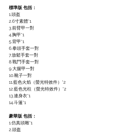
標準版 包括：
1.頭盔
2.6寸素體*1
3.前臂甲一對
4.胸甲*1
5.背甲*1
6.拳頭手套一對
7.放鬆手套一對
8.戰鬥手套一對
9.大腿甲一對
10.靴子一對
11.藍色火焰（螢光特效件）*2
12.藍色光柱（螢光特效件）*2
13.連身衣*1
14.斗篷*1
豪華版 包括：
1.仿真頭雕*1
2.頭盔