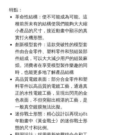
特點：
革命性結構：使不可能成為可能。這
種前所未有的結構使我們能夠大大縮
小產品的尺寸，接近動畫中顯示的真
實打火機形態。
創新模型套件：這款突破性的模型套
件由合金零件、塑料零件和預組裝部
件組成，可以大大減少用戶的組裝麻
煩。消費者在享受模型製作樂趣的同
時，也能更多地了解產品結構
高品質電鍍表面：部分合金零件和塑
料零件以高品質的電鍍工藝，通過真
正的水性電鍍工藝，呈現出閃亮的金
色表面，不但突顯出精湛的工藝，是
一般真空鍍膜無法比擬。
迷你戰士形態：精心設計以再現1981
年動畫中《黃金戰士》的迷你戰士形
態的尺寸和比例。
堅固設計：採用最新的壓鑄合金和工