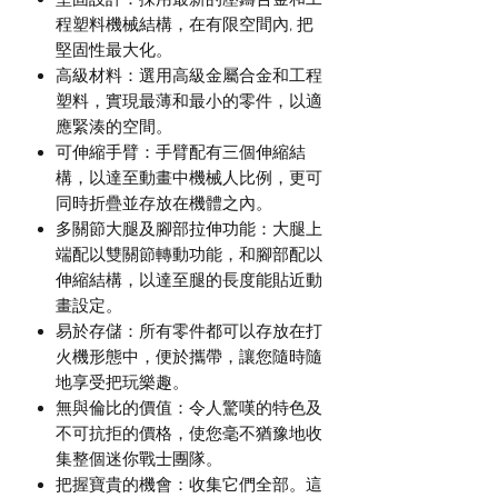
程塑料機械結構，在有限空間內, 把
堅固性最大化。
高級材料：選用高級金屬合金和工程
塑料，實現最薄和最小的零件，以適
應緊湊的空間。
可伸縮手臂：手臂配有三個伸縮結
構，以達至動畫中機械人比例，更可
同時折疊並存放在機體之內。
多關節大腿及腳部拉伸功能：大腿上
端配以雙關節轉動功能，和腳部配以
伸縮結構，以達至腿的長度能貼近動
畫設定。
易於存儲：所有零件都可以存放在打
火機形態中，便於攜帶，讓您隨時隨
地享受把玩樂趣。
無與倫比的價值：令人驚嘆的特色及
不可抗拒的價格，使您毫不猶豫地收
集整個迷你戰士團隊。
把握寶貴的機會：收集它們全部。這