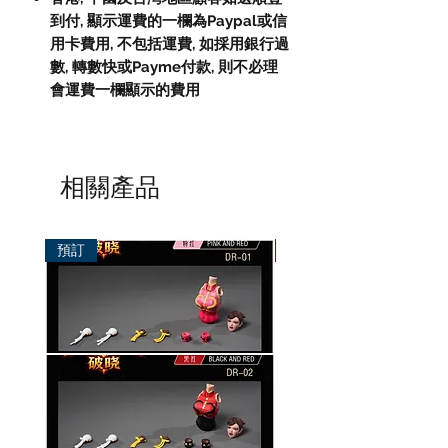
到付,
顯示運費的一欄為
Paypal
或信
用卡費用
,
不包括運費
,
如採用銀行過
數
,
轉數快或
Payme
付款
,
則不必理
會運費一欄顯示的費用
相關產品
預訂
預訂