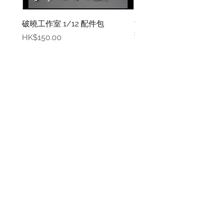
破曉工作室 1/12 配件包
玄繭工作室 1/12 格鬥少女
華/影姬
價格
HK$150.00
價格
HK$420.00
資料
我的帳戶
關於我們
我的帳戶
付款方式
訂單記錄
取貨方式
訂貨及退換貨須知