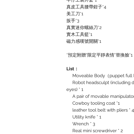
牛仔工裝外套*1
真皮工具腰帶鉗子*4
美工刀*1
扳手*3
真實迷你螺絲刀*2
實木工具籃*1
磁力感嘆號開關*1
*預定附贈“限定平靜表情”替換臉*1
List：
Moveable Body（puppet full h
Robot headsculpt (including de
eyes) * 1
A pair of movable manipulato
Cowboy tooling coat *1
leather tool belt with pliers * 4
Utility knife * 1
Wrench * 3
Real mini screwdriver * 2