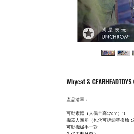
Whycat & GEARHEADTO
產品清單：
可動素體（人偶全高17cm）*1
機器人頭雕（包含可拆卸替換臉*1
可動機械手一對