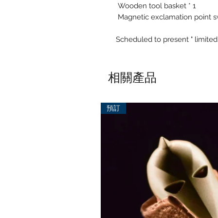
Wooden tool basket * 1
Magnetic exclamation point sw
Scheduled to present " limited
相關產品
預訂