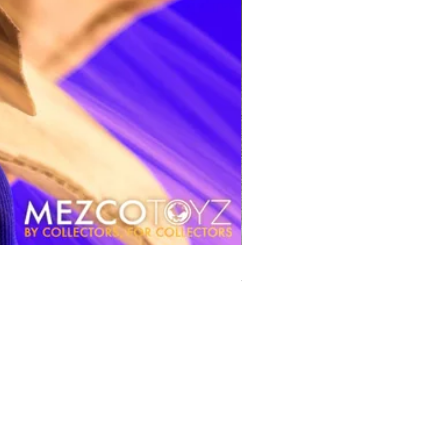
風模玩 1/12 Titan
價格
HK$270.00
平台銷售你的客製產品?