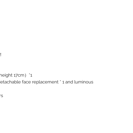
！
eight 17cm）*1
tachable face replacement * 1 and luminous
rs