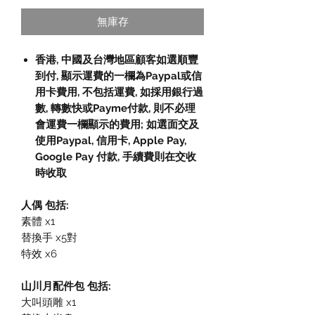
無庫存
香港, 中國及台灣地區顧客如選順豐
到付, 顯示運費的一欄為Paypal或信
用卡費用, 不包括運費, 如採用銀行過
數, 轉數快或Payme付款, 則不必理
會運費一欄顯示的費用; 如選面交及
使用Paypal, 信用卡, Apple Pay,
Google Pay 付款, 手續費則在交收
時收取
人偶 包括:
素體 x1
替換手 x5對
特效 x6
山川月配件包 包括:
大叫頭雕 x1