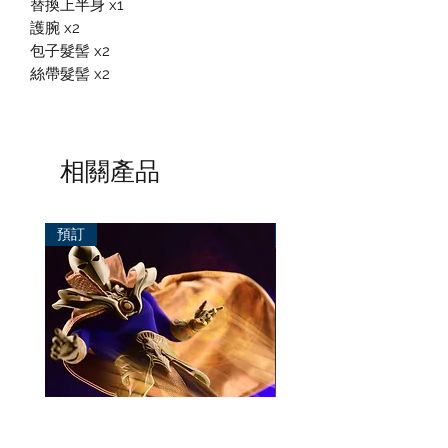
替換上半身 x1
護腕 x2
包子髮髻 x2
絲帶髮髻 x2
相關產品
預訂
預訂